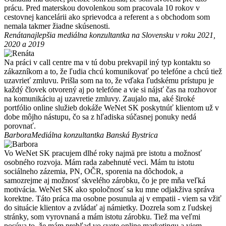
prácu. Pred materskou dovolenkou som pracovala 10 rokov v
cestovnej kancelárii ako sprievodca a referent a s obchodom som
nemala takmer žiadne skúsenosti.
Renáta
najlepšia mediálna konzultantka na Slovensku v roku 2021,
2020 a 2019
Na práci v call centre ma v tú dobu prekvapil iný typ kontaktu so
zákazníkom a to, že ľudia chcú komunikovať po telefóne a chcú tiež
uzavrieť zmluvu. Prišla som na to, že vďaka ľudskému prístupu je
každý človek otvorený aj po telefóne a vie si nájsť čas na rozhovor
na komunikáciu aj uzavretie zmluvy. Zaujalo ma, aké široké
portfólio online služieb dokáže WeNet SK poskytnúť klientom už v
dobe môjho nástupu, čo sa z hľadiska súčasnej ponuky nedá
porovnať.
Barbora
Mediálna konzultantka Banská Bystrica
Vo WeNet SK pracujem dlhé roky najmä pre istotu a možnosť
osobného rozvoja. Mám rada zabehnuté veci. Mám tu istotu
sociálneho zázemia, PN, OČR, sporenia na dôchodok, a
samozrejme aj možnosť skvelého zárobku, čo je pre mňa veľká
motivácia. WeNet SK ako spoločnosť sa ku mne odjakživa správa
korektne. Táto práca ma osobne posunula aj v empatii - viem sa vžiť
do situácie klientov a zvládať aj námietky. Dozrela som z ľudskej
stránky, som vyrovnaná a mám istotu zárobku. Tiež ma veľmi
posúva to, že mám prehľad vo svete online marketingu a viem