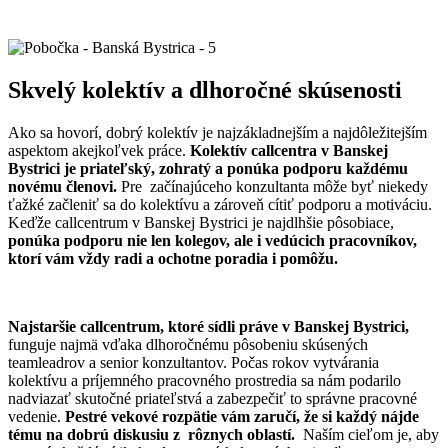
Skvelý kolektív a dlhoročné skúsenosti
Ako sa hovorí, dobrý kolektív je najzákladnejším a najdôležitejším
aspektom akejkoľvek práce.
Kolektív callcentra v Banskej
Bystrici je priateľský, zohratý a ponúka podporu každému
novému členovi.
Pre začínajúceho konzultanta môže byť niekedy
ťažké začleniť sa do kolektívu a zároveň cítiť podporu a motiváciu.
Keďže callcentrum v Banskej Bystrici je najdlhšie pôsobiace,
ponúka podporu nie len kolegov, ale i vedúcich pracovníkov,
ktorí vám vždy radi a ochotne poradia i pomôžu.
Najstaršie callcentrum, ktoré sídli práve v Banskej Bystrici,
funguje najmä vďaka dlhoročnému pôsobeniu skúsených
teamleadrov a senior konzultantov. Počas rokov vytvárania
kolektívu a príjemného pracovného prostredia sa nám podarilo
nadviazať skutočné priateľstvá a zabezpečiť to správne pracovné
vedenie.
Pestré vekové rozpätie vám zaručí, že si každý nájde
tému na dobrú diskusiu z rôznych oblastí.
Naším cieľom je, aby