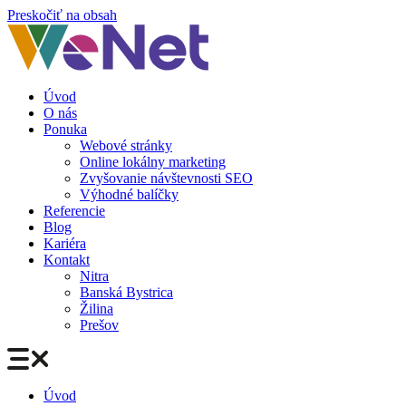
Preskočiť na obsah
Úvod
O nás
Ponuka
Webové stránky
Online lokálny marketing
Zvyšovanie návštevnosti SEO
Výhodné balíčky
Referencie
Blog
Kariéra
Kontakt
Nitra
Banská Bystrica
Žilina
Prešov
Úvod