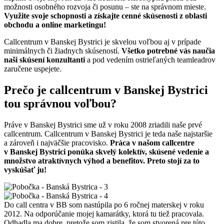
možnosti osobného rozvoja či posunu – ste na správnom mieste.
Využite svoje schopnosti a získajte cenné skúsenosti z oblasti
obchodu a online marketingu!
Callcentrum v Banskej Bystrici je skvelou voľbou aj v prípade
minimálnych či žiadnych skúseností.
Všetko potrebné vás naučia
naši skúsení konzultanti
a pod vedením ostrieľaných teamleadrov
zaručene uspejete.
Prečo je callcentrum v Banskej Bystrici
tou správnou voľbou?
Práve v Banskej Bystrici sme už v roku 2008 zriadili naše prvé
callcentrum. Callcentrum v Banskej Bystrici je teda naše najstaršie
a zároveň i najväčšie pracovisko.
Práca v našom callcentre
v Banskej Bystrici ponúka skvelý kolektív, skúsené vedenie a
množstvo atraktívnych výhod a benefitov. Preto stojí za to
vyskúšať ju!
Do call centra v BB som nastúpila po 6 ročnej materskej v roku
2012. Na odporúčanie mojej kamarátky, ktorá tu tiež pracovala.
Odhadla ma dobre, pretože som zistila, že som stvorená pre túto