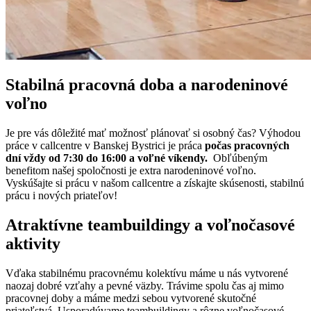
Stabilná pracovná doba a narodeninové
voľno
Je pre vás dôležité mať možnosť plánovať si osobný čas? Výhodou
práce v callcentre v Banskej Bystrici je práca
počas pracovných
dní vždy od 7:30 do 16:00 a voľné víkendy.
Obľúbeným
benefitom našej spoločnosti je extra narodeninové voľno.
Vyskúšajte si prácu v našom callcentre a získajte skúsenosti, stabilnú
prácu i nových priateľov!
Atraktívne teambuildingy a voľnočasové
aktivity
Vďaka stabilnému pracovnému kolektívu máme u nás vytvorené
naozaj dobré vzťahy a pevné väzby. Trávime spolu čas aj mimo
pracovnej doby a máme medzi sebou vytvorené skutočné
priateľstvá. Usporadúvame teambuildingy a rôzne voľnočasové