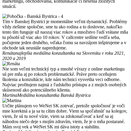
marketingu, obchodovania, komunikácie či riešenia zložitých
situácií.
Tím v Banskej Bystrici je momentálne veľmi dynamický. Problémy
vždy riešime spoločne, sme tu ako rodina a to doslovne, nakoľko
tento tím funguje už naozaj viac rokov a množstvo ľudí vrátane mňa
tu pôsobí už viac ako 10 rokov. V callcentre sedíme vedľa seba,
počujeme jeden druhého, vďaka čomu sa navzájom inšpirujeme a v
obchode tak neustále napredujeme.
Renáta
najlepšia mediálna konzultantka na Slovensku v roku 2021,
2020 a 2019
Nie som veľmi technický typ a mnohé výrazy z online marketingu
sú pre mňa aj po rokoch problematické. Práve preto oceňujem
školenia a konzultácie, kde nám technici vysvetlia veci odborne.
Najviac profitujem najmä z ľudského prístupu a z mojich osobných
skúseností ako potenciálneho klienta.
Martina
Mediálna konzultantka Banská Bystrica
Určite plánujem vo WeNet SK zotrvať, pretože spoločnosť je voči
mne korektná a ja sa tu cítim dobre. Viem sa spoľahnúť na kolegov,
viem, že sú tu nové vízie, viem sa zdokonaľovať a keď sa aj
náhodou niečo deje s mojím zdravím, viem, že je o mňa postarané.
Mám svoj vek a WeNet SK mi dáva istoty a stabilitu.