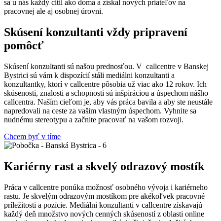
sa u nás každý cítil ako doma a získal nových priateľov na
pracovnej ale aj osobnej úrovni.
Skúsení konzultanti vždy pripravení
pomôcť
Skúsení konzultanti sú našou prednosťou. V callcentre v Banskej
Bystrici sú vám k dispozícií stáli mediálni konzultanti a
konzultantky, ktorí v callcentre pôsobia už viac ako 12 rokov. Ich
skúsenosti, znalosti a schopnosti sú inšpiráciou a úspechom nášho
callcentra. Naším cieľom je, aby vás práca bavila a aby ste neustále
napredovali na ceste za vašim vlastným úspechom. Vyhnite sa
nudnému stereotypu a začnite pracovať na vašom rozvoji.
Chcem byť v tíme
Kariérny rast a skvelý odrazový mostík
Práca v callcentre ponúka možnosť osobného vývoja i kariérneho
rastu. Je skvelým odrazovým mostíkom pre akékoľvek pracovné
príležitosti a pozície. Mediálni konzultanti v callcentre získavajú
každý deň množstvo nových cenných skúseností z oblasti online