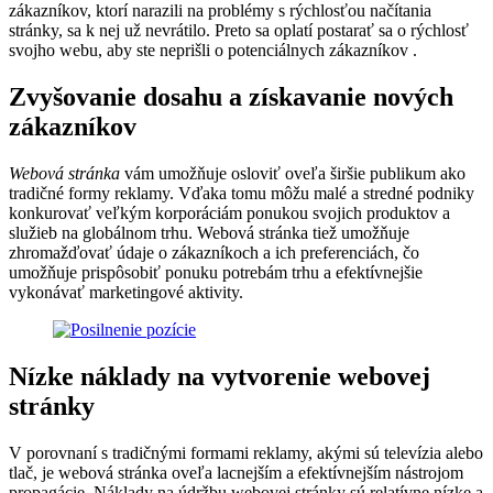
zákazníkov, ktorí narazili na problémy s rýchlosťou načítania
stránky, sa k nej už nevrátilo. Preto sa oplatí postarať sa o rýchlosť
svojho webu, aby ste neprišli o potenciálnych zákazníkov .
Zvyšovanie dosahu a získavanie nových
zákazníkov
Webová stránka
vám umožňuje osloviť oveľa širšie publikum ako
tradičné formy reklamy. Vďaka tomu môžu malé a stredné podniky
konkurovať veľkým korporáciám ponukou svojich produktov a
služieb na globálnom trhu. Webová stránka tiež umožňuje
zhromažďovať údaje o zákazníkoch a ich preferenciách, čo
umožňuje prispôsobiť ponuku potrebám trhu a efektívnejšie
vykonávať marketingové aktivity.
Nízke náklady na vytvorenie webovej
stránky
V porovnaní s tradičnými formami reklamy, akými sú televízia alebo
tlač, je webová stránka oveľa lacnejším a efektívnejším nástrojom
propagácie. Náklady na údržbu webovej stránky sú relatívne nízke a