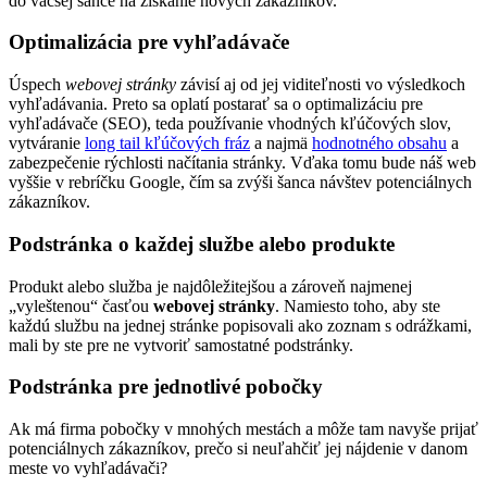
do väčšej šance na získanie nových zákazníkov.
Optimalizácia pre vyhľadávače
Úspech
webovej stránky
závisí aj od jej viditeľnosti vo výsledkoch
vyhľadávania. Preto sa oplatí postarať sa o optimalizáciu pre
vyhľadávače (SEO), teda používanie vhodných kľúčových slov,
vytváranie
long tail kľúčových fráz
a najmä
hodnotného obsahu
a
zabezpečenie rýchlosti načítania stránky. Vďaka tomu bude náš web
vyššie v rebríčku Google, čím sa zvýši šanca návštev potenciálnych
zákazníkov.
Podstránka o každej službe alebo produkte
Produkt alebo služba je najdôležitejšou a zároveň najmenej
„vyleštenou“ časťou
webovej stránky
. Namiesto toho, aby ste
každú službu na jednej stránke popisovali ako zoznam s odrážkami,
mali by ste pre ne vytvoriť samostatné podstránky.
Podstránka pre jednotlivé pobočky
Ak má firma pobočky v mnohých mestách a môže tam navyše prijať
potenciálnych zákazníkov, prečo si neuľahčiť jej nájdenie v danom
meste vo vyhľadávači?