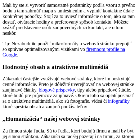
Mali by ste si vytvoriť samostatné podstránky podľa vzoru z prvého
bodu a tam zahrnúť mapu s umiestnením a vyplniť kontaktné údaje
konkrétnej pobočky. Stojí za to uviesť informácie o tom, ako sa tam
dostať, otváracie hodiny a preferovaný spôsob kontaktu. Môžete
zvážiť predstavenie osôb zodpovedných za kontakt, ale o tom
neskôr.
Tip: Nezabudnite použiť mikroformáty a webovú stránku prepojiť
so správne optimalizovanými vizitkami vo
firemnom profile na
Google
.
Hodnotný obsah a atraktívne multimédiá
Zákazníci častejšie využívajú webové stránky, ktoré im poskytujú
cenné informácie. Preto je dôležité uverejňovať na webovej stránke
zaujímavé články,
blogové príspevky
, tipy alebo prípadové štúdie,
ktoré budú pre príjemcov zaujímavé. Okrem toho sa oplatí postarať
sa o atraktívne multimédiá, ako sú fotografie, videá či
infografiky
,
ktoré spestria obsah a zaujmú používateľov.
„Humanizácia“ našej webovej stránky
Za firmou stoja ľudia. Sú to ľudia, ktorí budujú firmu a mali by byť
jej silnou stránkou. Zákazníci sa radšej pozerajú na firmu, za ktorou