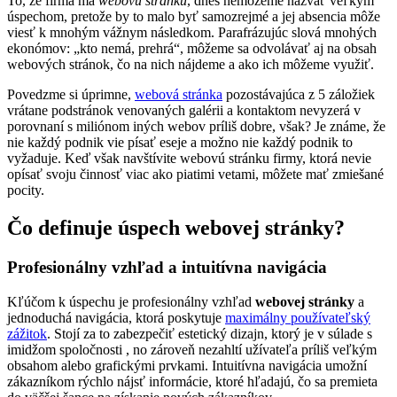
To, že firma má
webovú stránku
, dnes nemôžeme nazvať veľkým
úspechom, pretože by to malo byť samozrejmé a jej absencia môže
viesť k mnohým vážnym následkom. Parafrázujúc slová mnohých
ekonómov: „kto nemá, prehrá“, môžeme sa odvolávať aj na obsah
webových stránok, čo na nich nájdeme a ako ich môžeme využiť.
Povedzme si úprimne,
webová stránka
pozostávajúca z 5 záložiek
vrátane podstránok venovaných galérii a kontaktom nevyzerá v
porovnaní s miliónom iných webov príliš dobre, však? Je známe, že
nie každý podnik vie písať eseje a možno nie každý podnik to
vyžaduje. Keď však navštívite webovú stránku firmy, ktorá nevie
opísať svoju činnosť viac ako piatimi vetami, môžete mať zmiešané
pocity.
Čo definuje úspech webovej stránky?
Profesionálny vzhľad a intuitívna navigácia
Kľúčom k úspechu je profesionálny vzhľad
webovej stránky
a
jednoduchá navigácia, ktorá poskytuje
maximálny používateľský
zážitok
. Stojí za to zabezpečiť estetický dizajn, ktorý je v súlade s
imidžom spoločnosti , no zároveň nezahltí užívateľa príliš veľkým
obsahom alebo grafickými prvkami. Intuitívna navigácia umožní
zákazníkom rýchlo nájsť informácie, ktoré hľadajú, čo sa premieta