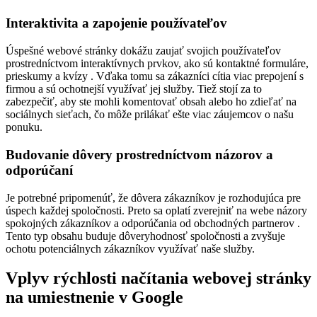
Interaktivita a zapojenie používateľov
Úspešné webové stránky dokážu zaujať svojich používateľov
prostredníctvom interaktívnych prvkov, ako sú kontaktné formuláre,
prieskumy a kvízy . Vďaka tomu sa zákazníci cítia viac prepojení s
firmou a sú ochotnejší využívať jej služby. Tiež stojí za to
zabezpečiť, aby ste mohli komentovať obsah alebo ho zdieľať na
sociálnych sieťach, čo môže prilákať ešte viac záujemcov o našu
ponuku.
Budovanie dôvery prostredníctvom názorov a
odporúčaní
Je potrebné pripomenúť, že dôvera zákazníkov je rozhodujúca pre
úspech každej spoločnosti. Preto sa oplatí zverejniť na webe názory
spokojných zákazníkov a odporúčania od obchodných partnerov .
Tento typ obsahu buduje dôveryhodnosť spoločnosti a zvyšuje
ochotu potenciálnych zákazníkov využívať naše služby.
Vplyv rýchlosti načítania webovej stránky
na umiestnenie v Google