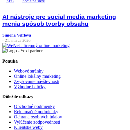
SEO
Sociálne siete
AI nástroje pre social media marketing
menia spôsob tvorby obsahu
Simona Velflová
- 21. marca 2026
Ponuka
Webové stránky
Online lokálny marketing
Zvyšovanie návštevnosti
Výhodné balíčky
Dôležité odkazy
Obchodné podmienky
Reklamačné podmienky
Ochrana osobných údajov
Vylúčenie zodpovednosti
Klientske weby