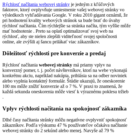
Rýchlosť načítania webovej stránky
je jedným z kľúčových
faktorov, ktorý ovplyvňuje umiestnenie vašej webovej stránky vo
výsledkoch vyhľadávania Google. V roku 2010 gigant oznámil, že
pri hodnotení kvality webových stránok sa bude brať do úvahy
rýchlosť načítania. Čím rýchlejšie sa stránka načíta, tým vyššie môže
mať hodnotenie . Preto sa oplatí optimalizovať svoj web na
rýchlosť, aby ste nielen zlepšili viditeľnosť svojej spoločnosti
online, ale zvýšili aj šancu prilákať viac zákazníkov.
Dôležitosť rýchlosti pre konverzie a predaj
Rýchlosť načítania
webovej stránky
má priamy vplyv na
konverzný pomer, t. j. počet návštevníkov, ktorí na webe vykonajú
konkrétnu akciu, napríklad nakúpia, prihlásia sa na odber noviniek
alebo vyplnia kontaktný formulár. Štúdie ukazujú, že oneskorenie
100 ms môže znížiť konverzie až o 7 %. V praxi to znamená, že
každá sekunda oneskorenia môže viesť k výraznému poklesu tržieb
.
Vplyv rýchlosti načítania na spokojnosť zákazníka
Dlhé časy načítania stránky môžu negatívne ovplyvniť spokojnosť
zákazníkov. Podľa výskumu 47 % používateľov očakáva načítanie
webovej stránky do 2 sekúnd alebo menej. Navyše až 79 %