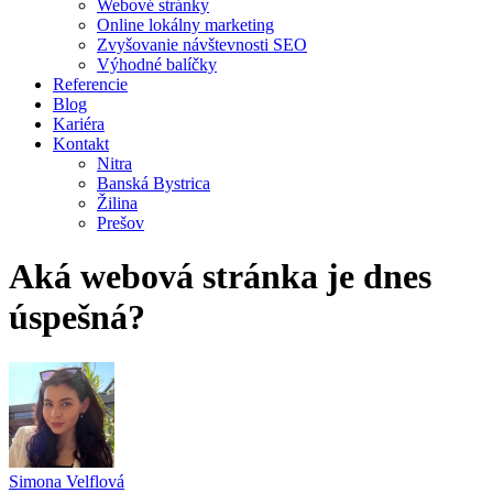
Webové stránky
Online lokálny marketing
Zvyšovanie návštevnosti SEO
Výhodné balíčky
Referencie
Blog
Kariéra
Kontakt
Nitra
Banská Bystrica
Žilina
Prešov
Aká webová stránka je dnes
úspešná?
Simona Velflová