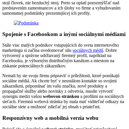
stojí človek, nie bezduchý stroj. Preto sa oplatí porozmýšľať nad
predstavením zamestnancov a ich úlohy vo firme a vybudovaním
samostatnej podstránky prezentujúcej ich profily.
Spojenie s Facebookom a inými sociálnymi médiami
Stále viac malých podnikov vstupujúcich do sveta internetového
marketingu si začína uvedomovať silu
sociálnych médií
. Dobre
vytvorený a správne udržiavaný firemný profil, napríklad na
Facebooku, je výborným distribučným kanálom a miestom na
získanie potenciálnych zákazníkov.
Nemali by ste svoju firmu pripraviť o príležitosti, ktoré ponúkajú
sociálne médiá. Ak chcete byť v neustálom kontakte so svojimi
zákazníkmi, pripomínať im vašu značku, nové produkty a
propagačné služby alebo novinky z odvetvia, musíte vytvoriť
synergiu medzi vašou
webovou stránkou
a profilmi na sociálnych
sieťach. Firemná webová stránka by mala mať viditeľné odkazy na
sociálne siete a možnosť zdieľať jej obsah s priateľmi.
Responzívny web a mobilná verzia webu