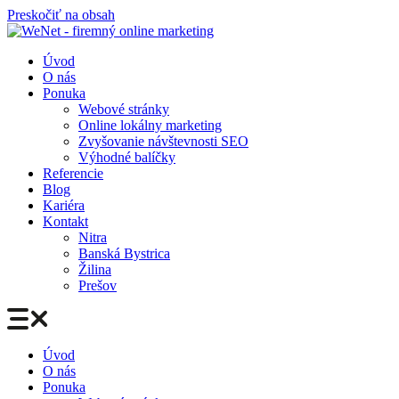
Preskočiť na obsah
Úvod
O nás
Ponuka
Webové stránky
Online lokálny marketing
Zvyšovanie návštevnosti SEO
Výhodné balíčky
Referencie
Blog
Kariéra
Kontakt
Nitra
Banská Bystrica
Žilina
Prešov
Úvod
O nás
Ponuka