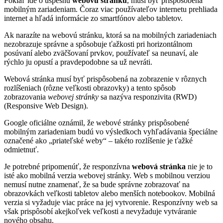
Pokiaľ ide o úspešnú
webovú stránku
, musí byť prispôsobená
mobilným zariadeniam. Čoraz viac používateľov internetu prehliada
internet a hľadá informácie zo smartfónov alebo tabletov.
Ak narazíte na webovú stránku, ktorá sa na mobilných zariadeniach
nezobrazuje správne a spôsobuje ťažkosti pri horizontálnom
posúvaní alebo zväčšovaní prvkov, používateľ sa neunaví, ale
rýchlo ju opustí a pravdepodobne sa už nevráti.
Webová stránka musí byť prispôsobená na zobrazenie v rôznych
rozlíšeniach (rôzne veľkosti obrazovky) a tento spôsob
zobrazovania
webovej stránky
sa nazýva responzivita (RWD)
(Responsive Web Design).
Google oficiálne oznámil, že webové stránky prispôsobené
mobilným zariadeniam budú vo výsledkoch vyhľadávania špeciálne
označené ako „priateľské weby“ – takéto rozlíšenie je ťažké
odmietnuť.
Je potrebné pripomenúť, že responzívna
webová stránka
nie je to
isté ako mobilná verzia webovej stránky. Web s mobilnou verziou
nemusí nutne znamenať, že sa bude správne zobrazovať na
obrazovkách veľkosti tabletov alebo menších notebookov. Mobilná
verzia si vyžaduje viac práce na jej vytvorenie. Responzívny web sa
však prispôsobí akejkoľvek veľkosti a nevyžaduje vytváranie
nového obsahu.