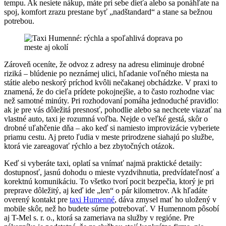
tempu. Ak nesiete nákup, máte pri sebe dieťa alebo sa ponáhľate na
spoj, komfort zrazu prestane byť „nadštandard“ a stane sa bežnou
potrebou.
Zároveň oceníte, že odvoz z adresy na adresu eliminuje drobné
riziká – blúdenie po neznámej ulici, hľadanie voľného miesta na
státie alebo neskorý príchod kvôli nečakanej obchádzke. V praxi to
znamená, že do cieľa prídete pokojnejšie, a to často rozhodne viac
než samotné minúty. Pri rozhodovaní pomáha jednoduché pravidlo:
ak je pre vás dôležitá presnosť, pohodlie alebo sa nechcete viazať na
vlastné auto, taxi je rozumná voľba. Nejde o veľké gestá, skôr o
drobné uľahčenie dňa – ako keď si namiesto improvizácie vyberiete
priamu cestu. Aj preto ľudia v meste prirodzene siahajú po službe,
ktorá vie zareagovať rýchlo a bez zbytočných otázok.
Keď si vyberáte taxi, oplatí sa vnímať najmä praktické detaily:
dostupnosť, jasnú dohodu o mieste vyzdvihnutia, predvídateľnosť a
korektnú komunikáciu. To všetko tvorí pocit bezpečia, ktorý je pri
preprave dôležitý, aj keď ide „len“ o pár kilometrov. Ak hľadáte
overený kontakt pre
taxi Humenné
, dáva zmysel mať ho uložený v
mobile skôr, než ho budete súrne potrebovať. V Humennom pôsobí
aj T-Mel s. r. o., ktorá sa zameriava na služby v regióne. Pre