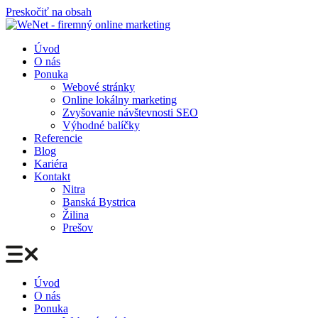
Preskočiť na obsah
Úvod
O nás
Ponuka
Webové stránky
Online lokálny marketing
Zvyšovanie návštevnosti SEO
Výhodné balíčky
Referencie
Blog
Kariéra
Kontakt
Nitra
Banská Bystrica
Žilina
Prešov
Úvod
O nás
Ponuka