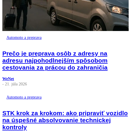
Automoto a preprava
Prečo je preprava osôb z adresy na
adresu najpohodlnejším spôsobom
cestovania za prácou do zahraničia
WeNet
- 21. júla 2026
Automoto a preprava
STK krok za krokom: ako pripraviť vozidlo
na úspešné absolvovanie technickej
kontroly