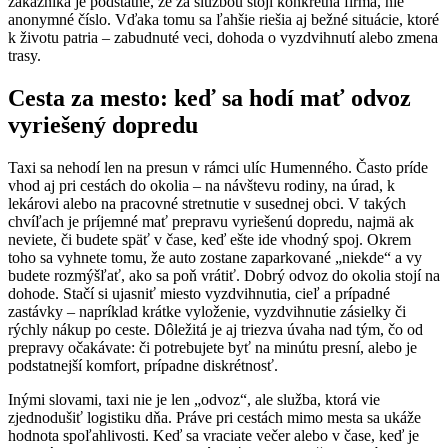
zákazníka je podstatné, že za službou stojí konkrétna firma, nie
anonymné číslo. Vďaka tomu sa ľahšie riešia aj bežné situácie, ktoré
k životu patria – zabudnuté veci, dohoda o vyzdvihnutí alebo zmena
trasy.
Cesta za mesto: keď sa hodí mať odvoz
vyriešený dopredu
Taxi sa nehodí len na presun v rámci ulíc Humenného. Často príde
vhod aj pri cestách do okolia – na návštevu rodiny, na úrad, k
lekárovi alebo na pracovné stretnutie v susednej obci. V takých
chvíľach je príjemné mať prepravu vyriešenú dopredu, najmä ak
neviete, či budete späť v čase, keď ešte ide vhodný spoj. Okrem
toho sa vyhnete tomu, že auto zostane zaparkované „niekde“ a vy
budete rozmýšľať, ako sa poň vrátiť. Dobrý odvoz do okolia stojí na
dohode. Stačí si ujasniť miesto vyzdvihnutia, cieľ a prípadné
zastávky – napríklad krátke vyloženie, vyzdvihnutie zásielky či
rýchly nákup po ceste. Dôležitá je aj triezva úvaha nad tým, čo od
prepravy očakávate: či potrebujete byť na minútu presní, alebo je
podstatnejší komfort, prípadne diskrétnosť.
Inými slovami, taxi nie je len „odvoz“, ale služba, ktorá vie
zjednodušiť logistiku dňa. Práve pri cestách mimo mesta sa ukáže
hodnota spoľahlivosti. Keď sa vraciate večer alebo v čase, keď je