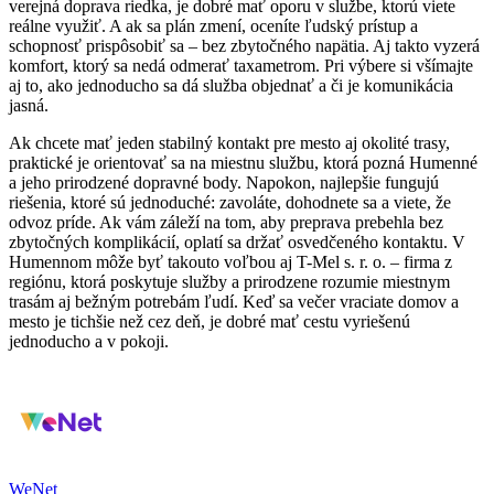
verejná doprava riedka, je dobré mať oporu v službe, ktorú viete
reálne využiť. A ak sa plán zmení, oceníte ľudský prístup a
schopnosť prispôsobiť sa – bez zbytočného napätia. Aj takto vyzerá
komfort, ktorý sa nedá odmerať taxametrom. Pri výbere si všímajte
aj to, ako jednoducho sa dá služba objednať a či je komunikácia
jasná.
Ak chcete mať jeden stabilný kontakt pre mesto aj okolité trasy,
praktické je orientovať sa na miestnu službu, ktorá pozná Humenné
a jeho prirodzené dopravné body. Napokon, najlepšie fungujú
riešenia, ktoré sú jednoduché: zavoláte, dohodnete sa a viete, že
odvoz príde. Ak vám záleží na tom, aby preprava prebehla bez
zbytočných komplikácií, oplatí sa držať osvedčeného kontaktu. V
Humennom môže byť takouto voľbou aj T-Mel s. r. o. – firma z
regiónu, ktorá poskytuje služby a prirodzene rozumie miestnym
trasám aj bežným potrebám ľudí. Keď sa večer vraciate domov a
mesto je tichšie než cez deň, je dobré mať cestu vyriešenú
jednoducho a v pokoji.
WeNet