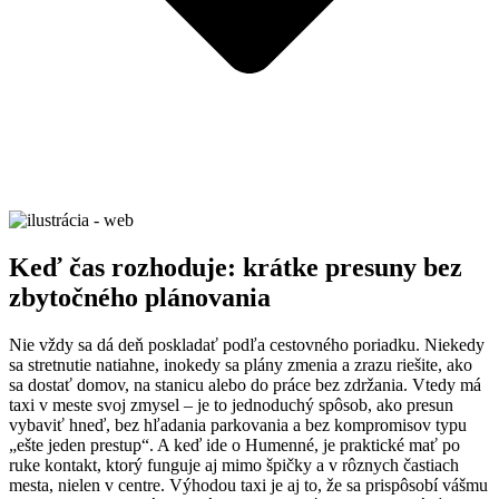
Keď čas rozhoduje: krátke presuny bez
zbytočného plánovania
Nie vždy sa dá deň poskladať podľa cestovného poriadku. Niekedy
sa stretnutie natiahne, inokedy sa plány zmenia a zrazu riešite, ako
sa dostať domov, na stanicu alebo do práce bez zdržania. Vtedy má
taxi v meste svoj zmysel – je to jednoduchý spôsob, ako presun
vybaviť hneď, bez hľadania parkovania a bez kompromisov typu
„ešte jeden prestup“. A keď ide o Humenné, je praktické mať po
ruke kontakt, ktorý funguje aj mimo špičky a v rôznych častiach
mesta, nielen v centre. Výhodou taxi je aj to, že sa prispôsobí vášmu