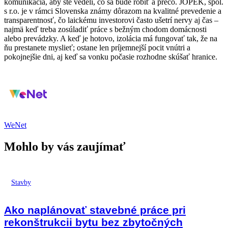
komunikácia, aby ste vedeli, čo sa bude robiť a prečo. JOPEK, spol.
s r.o. je v rámci Slovenska známy dôrazom na kvalitné prevedenie a
transparentnosť, čo laickému investorovi často ušetrí nervy aj čas –
najmä keď treba zosúladiť práce s bežným chodom domácnosti
alebo prevádzky. A keď je hotovo, izolácia má fungovať tak, že na
ňu prestanete myslieť; ostane len príjemnejší pocit vnútri a
pokojnejšie dni, aj keď sa vonku počasie rozhodne skúšať hranice.
WeNet
Mohlo by vás zaujímať
Stavby
Ako naplánovať stavebné práce pri
rekonštrukcii bytu bez zbytočných