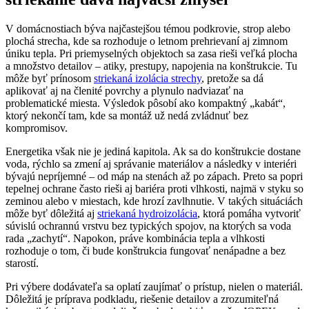
V domácnostiach býva najčastejšou témou podkrovie, strop alebo
plochá strecha, kde sa rozhoduje o letnom prehrievaní aj zimnom
úniku tepla. Pri priemyselných objektoch sa zasa rieši veľká plocha
a množstvo detailov – atiky, prestupy, napojenia na konštrukcie. Tu
môže byť prínosom
striekaná izolácia strechy
, pretože sa dá
aplikovať aj na členité povrchy a plynulo nadviazať na
problematické miesta. Výsledok pôsobí ako kompaktný „kabát“,
ktorý nekončí tam, kde sa montáž už nedá zvládnuť bez
kompromisov.
Energetika však nie je jediná kapitola. Ak sa do konštrukcie dostane
voda, rýchlo sa zmení aj správanie materiálov a následky v interiéri
bývajú nepríjemné – od máp na stenách až po zápach. Preto sa popri
tepelnej ochrane často rieši aj bariéra proti vlhkosti, najmä v styku so
zeminou alebo v miestach, kde hrozí zavlhnutie. V takých situáciách
môže byť dôležitá aj
striekaná hydroizolácia
, ktorá pomáha vytvoriť
súvislú ochrannú vrstvu bez typických spojov, na ktorých sa voda
rada „zachytí“. Napokon, práve kombinácia tepla a vlhkosti
rozhoduje o tom, či bude konštrukcia fungovať nenápadne a bez
starostí.
Pri výbere dodávateľa sa oplatí zaujímať o prístup, nielen o materiál.
Dôležitá je príprava podkladu, riešenie detailov a zrozumiteľná