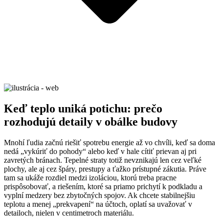
Keď teplo uniká potichu: prečo
rozhodujú detaily v obálke budovy
Mnohí ľudia začnú riešiť spotrebu energie až vo chvíli, keď sa doma
nedá „vykúriť do pohody“ alebo keď v hale cítiť prievan aj pri
zavretých bránach. Tepelné straty totiž nevznikajú len cez veľké
plochy, ale aj cez špáry, prestupy a ťažko prístupné zákutia. Práve
tam sa ukáže rozdiel medzi izoláciou, ktorú treba pracne
prispôsobovať, a riešením, ktoré sa priamo prichytí k podkladu a
vyplní medzery bez zbytočných spojov. Ak chcete stabilnejšiu
teplotu a menej „prekvapení“ na účtoch, oplatí sa uvažovať v
detailoch, nielen v centimetroch materiálu.