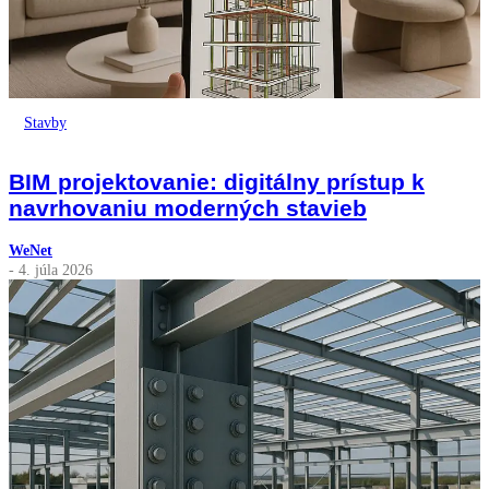
Stavby
BIM projektovanie: digitálny prístup k
navrhovaniu moderných stavieb
WeNet
- 4. júla 2026