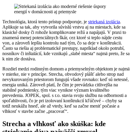
Technológia, ktorá tento prístup podporuje, je
striekaná izolácia
.
Aplikuje sa tak, aby vytvorila súvislú vrstvu aj na miestach, kde sa
klasické dosky či rohože komplikovane režú a napájajú. V praxi to
znamená menej potenciálnych škár, cez ktoré si teplo nájde cestu
von, a zároveň lepšiu kontrolu nad tým, čo sa deje v konštrukcii.
Často sa riešia aj problematické prestupy, napríklad okolo potrubí,
nosníkov či inštalácií, kde vznikajú „slabé miesta“ najmä preto, že sa
k nim zle dostáva.
Rozdiel medzi rodinným domom a priemyselným objektom je najmä
v mierke, nie v princípe. Strecha, obvodový plášť alebo strop nad
nevykurovaným priestorom fungujú všade rovnako: keď sú netesné,
energia uniká. Zároveň platí, že čím je prevádzka citlivejšia na
stabilné podmienky, tým viac vynikne význam kvalitného
prevedenia. JOPEK, spol. s r.o. stavia svoju službu na odbornosti a
spoľahlivosti, čo je pri izolovaní konštrukcií kľúčové – chyby sa
totiž neukážu hneď, ale až vtedy, keď sa začne meniť počasie a
vlhkosť v stavbe začne „pracovať“.
Strecha a vlhkosť ako skúška: kde
striekanie dáva najväčší zmysel