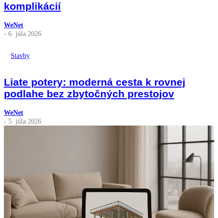
komplikácií
WeNet
- 6. júla 2026
Stavby
Liate potery: moderná cesta k rovnej
podlahe bez zbytočných prestojov
WeNet
- 5. júla 2026