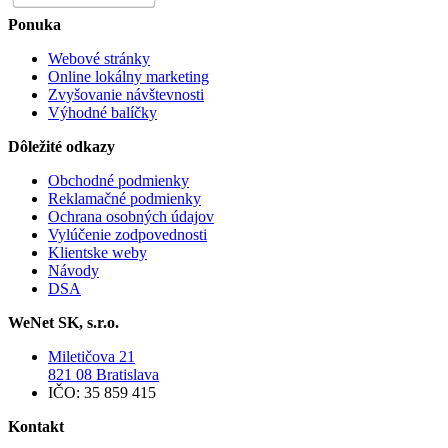
Ponuka
Webové stránky
Online lokálny marketing
Zvyšovanie návštevnosti
Výhodné balíčky
Dôležité odkazy
Obchodné podmienky
Reklamačné podmienky
Ochrana osobných údajov
Vylúčenie zodpovednosti
Klientske weby
Návody
DSA
WeNet SK, s.r.o.
Miletičova 21
821 08 Bratislava
IČO: 35 859 415
Kontakt