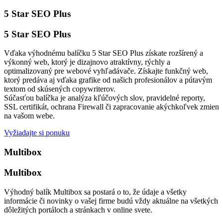
5 Star SEO Plus
5 Star SEO Plus
Vďaka výhodnému balíčku 5 Star SEO Plus získate rozšírený a
výkonný web, ktorý je dizajnovo atraktívny, rýchly a
optimalizovaný pre webové vyhľadávače. Získajte funkčný web,
ktorý predáva aj vďaka grafike od našich profesionálov a pútavým
textom od skúsených copywriterov.
Súčasťou balíčka je analýza kľúčových slov, pravidelné reporty,
SSL certifikát, ochrana Firewall či zapracovanie akýchkoľvek zmien
na vašom webe.
Vyžiadajte si ponuku
Multibox
Multibox
Výhodný balík Multibox sa postará o to, že údaje a všetky
informácie či novinky o vašej firme budú vždy aktuálne na všetkých
dôležitých portáloch a stránkach v online svete.