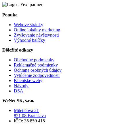
Ponuka
Webové stránky
Online lokálny marketing
Zvyšovanie návštevnosti
Výhodné balíčky
Dôležité odkazy
Obchodné podmienky
Reklamačné podmienky
Ochrana osobných údajov
Vylúčenie zodpovednosti
Klientske weby
Návody
DSA
WeNet SK, s.r.o.
Miletičova 21
821 08 Bratislava
IČO: 35 859 415