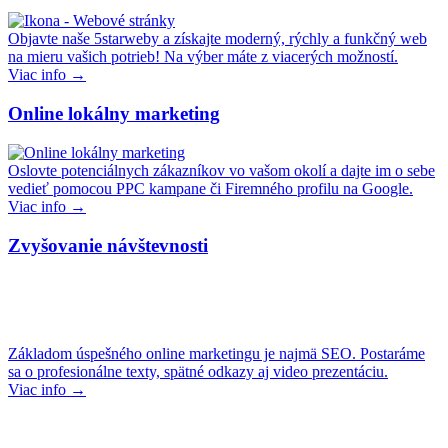
Objavte naše 5starweby a získajte moderný, rýchly a funkčný web
na mieru vašich potrieb! Na výber máte z viacerých možností.
Viac info →
Online lokálny marketing
Oslovte potenciálnych zákazníkov vo vašom okolí a dajte im o sebe
vedieť pomocou PPC kampane či Firemného profilu na Google.
Viac info →
Zvyšovanie návštevnosti
Základom úspešného online marketingu je najmä SEO. Postaráme
sa o profesionálne texty, spätné odkazy aj video prezentáciu.
Viac info →