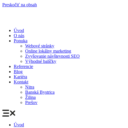
Preskočiť na obsah
Úvod
O nás
Ponuka
Webové stránky
Online lokálny marketing
Zvyšovanie návštevnosti SEO
Výhodné balíčky
Referencie
Blog
Kariéra
Kontakt
Nitra
Banská Bystrica
Žilina
Prešov
Úvod