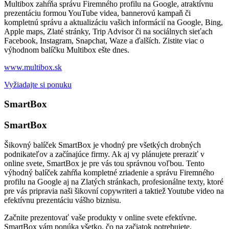
Multibox zahŕňa správu Firemného profilu na Google, atraktívnu
prezentáciu formou YouTube videa, bannerovú kampaň či
kompletnú správu a aktualizáciu vašich informácií na Google, Bing,
Apple maps, Zlaté stránky, Trip Advisor či na sociálnych sieťach
Facebook, Instagram, Snapchat, Waze a ďalších. Zistite viac o
výhodnom balíčku Multibox ešte dnes.
www.multibox.sk
Vyžiadajte si ponuku
SmartBox
SmartBox
Šikovný balíček SmartBox je vhodný pre všetkých drobných
podnikateľov a začínajúce firmy. Ak aj vy plánujete preraziť v
online svete, SmartBox je pre vás tou správnou voľbou. Tento
výhodný balíček zahŕňa kompletné zriadenie a správu Firemného
profilu na Google aj na Zlatých stránkach, profesionálne texty, ktoré
pre vás pripravia naši šikovní copywriteri a taktiež Youtube video na
efektívnu prezentáciu vášho biznisu.
Začnite prezentovať vaše produkty v online svete efektívne.
SmartBox vám ponúka všetko, čo na začiatok potrebujete.