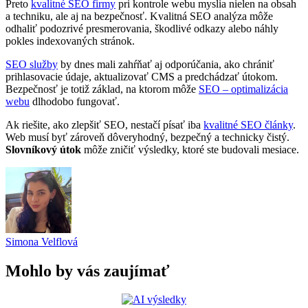
Preto
kvalitné SEO firmy
pri kontrole webu myslia nielen na obsah
a techniku, ale aj na bezpečnosť. Kvalitná SEO analýza môže
odhaliť podozrivé presmerovania, škodlivé odkazy alebo náhly
pokles indexovaných stránok.
SEO služby
by dnes mali zahŕňať aj odporúčania, ako chrániť
prihlasovacie údaje, aktualizovať CMS a predchádzať útokom.
Bezpečnosť je totiž základ, na ktorom môže
SEO – optimalizácia
webu
dlhodobo fungovať.
Ak riešite, ako zlepšiť SEO, nestačí písať iba
kvalitné SEO články
.
Web musí byť zároveň dôveryhodný, bezpečný a technicky čistý.
Slovníkový útok
môže zničiť výsledky, ktoré ste budovali mesiace.
Simona Velflová
Mohlo by vás zaujímať