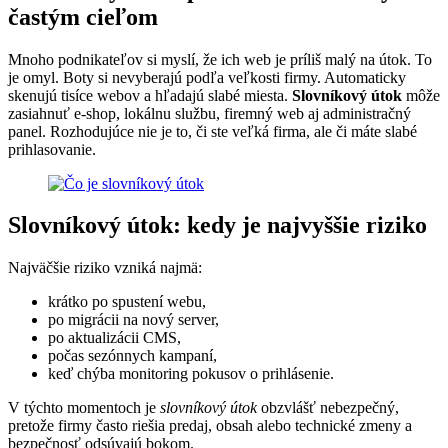
častým cieľom
Mnoho podnikateľov si myslí, že ich web je príliš malý na útok. To
je omyl. Boty si nevyberajú podľa veľkosti firmy. Automaticky
skenujú tisíce webov a hľadajú slabé miesta.
Slovníkový útok
môže
zasiahnuť e-shop, lokálnu službu, firemný web aj administračný
panel. Rozhodujúce nie je to, či ste veľká firma, ale či máte slabé
prihlasovanie.
Slovníkový útok: kedy je najvyššie riziko
Najväčšie riziko vzniká najmä:
krátko po spustení webu,
po migrácii na nový server,
po aktualizácii CMS,
počas sezónnych kampaní,
keď chýba monitoring pokusov o prihlásenie.
V týchto momentoch je
slovníkový útok
obzvlášť nebezpečný,
pretože firmy často riešia predaj, obsah alebo technické zmeny a
bezpečnosť odsúvajú bokom.