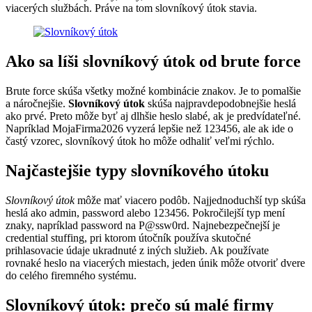
viacerých službách. Práve na tom slovníkový útok stavia.
Ako sa líši slovníkový útok od brute force
Brute force skúša všetky možné kombinácie znakov. Je to pomalšie
a náročnejšie.
Slovníkový útok
skúša najpravdepodobnejšie heslá
ako prvé. Preto môže byť aj dlhšie heslo slabé, ak je predvídateľné.
Napríklad MojaFirma2026 vyzerá lepšie než 123456, ale ak ide o
častý vzorec, slovníkový útok ho môže odhaliť veľmi rýchlo.
Najčastejšie typy slovníkového útoku
Slovníkový útok
môže mať viacero podôb. Najjednoduchší typ skúša
heslá ako admin, password alebo 123456. Pokročilejší typ mení
znaky, napríklad password na P@ssw0rd. Najnebezpečnejší je
credential stuffing, pri ktorom útočník používa skutočné
prihlasovacie údaje ukradnuté z iných služieb. Ak používate
rovnaké heslo na viacerých miestach, jeden únik môže otvoriť dvere
do celého firemného systému.
Slovníkový útok: prečo sú malé firmy