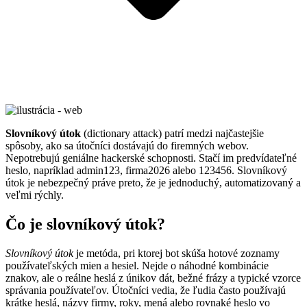
Slovníkový útok
(dictionary attack) patrí medzi najčastejšie
spôsoby, ako sa útočníci dostávajú do firemných webov.
Nepotrebujú geniálne hackerské schopnosti. Stačí im predvídateľné
heslo, napríklad admin123, firma2026 alebo 123456. Slovníkový
útok je nebezpečný práve preto, že je jednoduchý, automatizovaný a
veľmi rýchly.
Čo je slovníkový útok?
Slovníkový útok
je metóda, pri ktorej bot skúša hotové zoznamy
používateľských mien a hesiel. Nejde o náhodné kombinácie
znakov, ale o reálne heslá z únikov dát, bežné frázy a typické vzorce
správania používateľov. Útočníci vedia, že ľudia často používajú
krátke heslá, názvy firmy, roky, mená alebo rovnaké heslo vo