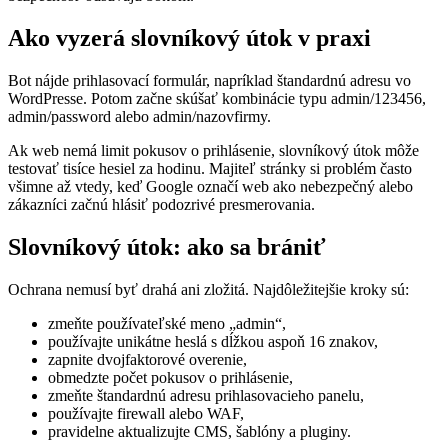
Ako vyzerá slovníkový útok v praxi
Bot nájde prihlasovací formulár, napríklad štandardnú adresu vo
WordPresse. Potom začne skúšať kombinácie typu admin/123456,
admin/password alebo admin/nazovfirmy.
Ak web nemá limit pokusov o prihlásenie, slovníkový útok môže
testovať tisíce hesiel za hodinu. Majiteľ stránky si problém často
všimne až vtedy, keď Google označí web ako nebezpečný alebo
zákazníci začnú hlásiť podozrivé presmerovania.
Slovníkový útok: ako sa brániť
Ochrana nemusí byť drahá ani zložitá. Najdôležitejšie kroky sú:
zmeňte používateľské meno „admin“,
používajte unikátne heslá s dĺžkou aspoň 16 znakov,
zapnite dvojfaktorové overenie,
obmedzte počet pokusov o prihlásenie,
zmeňte štandardnú adresu prihlasovacieho panelu,
používajte firewall alebo WAF,
pravidelne aktualizujte CMS, šablóny a pluginy.