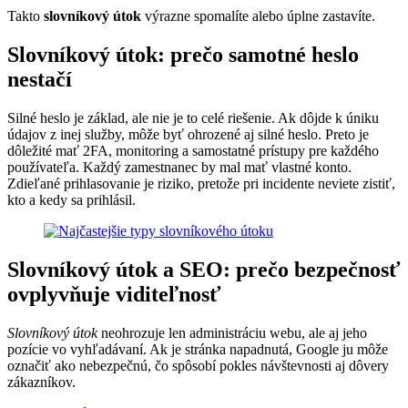
Takto
slovníkový útok
výrazne spomalíte alebo úplne zastavíte.
Slovníkový útok: prečo samotné heslo
nestačí
Silné heslo je základ, ale nie je to celé riešenie. Ak dôjde k úniku
údajov z inej služby, môže byť ohrozené aj silné heslo. Preto je
dôležité mať 2FA, monitoring a samostatné prístupy pre každého
používateľa. Každý zamestnanec by mal mať vlastné konto.
Zdieľané prihlasovanie je riziko, pretože pri incidente neviete zistiť,
kto a kedy sa prihlásil.
Slovníkový útok a SEO: prečo bezpečnosť
ovplyvňuje viditeľnosť
Slovníkový útok
neohrozuje len administráciu webu, ale aj jeho
pozície vo vyhľadávaní. Ak je stránka napadnutá, Google ju môže
označiť ako nebezpečnú, čo spôsobí pokles návštevnosti aj dôvery
zákazníkov.