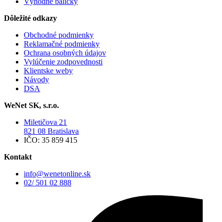
Výhodné balíčky
Dôležité odkazy
Obchodné podmienky
Reklamačné podmienky
Ochrana osobných údajov
Vylúčenie zodpovednosti
Klientske weby
Návody
DSA
WeNet SK, s.r.o.
Miletičova 21
821 08 Bratislava
IČO: 35 859 415
Kontakt
info@wenetonline.sk
02/ 501 02 888