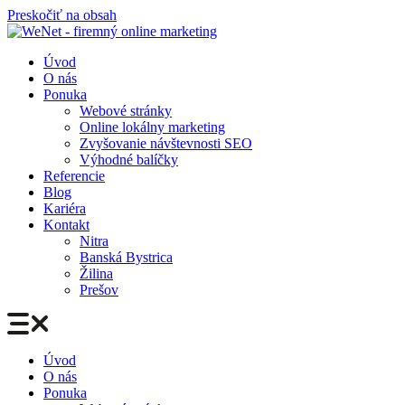
Preskočiť na obsah
Úvod
O nás
Ponuka
Webové stránky
Online lokálny marketing
Zvyšovanie návštevnosti SEO
Výhodné balíčky
Referencie
Blog
Kariéra
Kontakt
Nitra
Banská Bystrica
Žilina
Prešov
Úvod
O nás
Ponuka