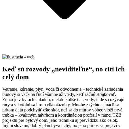
Keď sú rozvody „neviditeľné“, no cíti ich
celý dom
Vetranie, kúrenie, plyn, voda či odvodnenie – technické zariadenia
budovy si väčšina ľudí všimne až vtedy, keď začnú štrajkovať.
Zrazu je v bytoch chladno, niekde kolíše tlak vody, inde sa ozývajú
rúry a v kotolni sa hromadia otázniky. Mnohé z týchto situácií sa
pritom dajú podchytiť ešte skôr, než sa do múrov vôbec vloží prvá
trubka – kvalitným návrhom a koordináciou profesií v rámci TZB
projektu pre bytový dom, jeho techniku aj prevádzku ako celok.
Inými slovami, dobrý plán býva tichý, no jeho prínos sa prejaví v