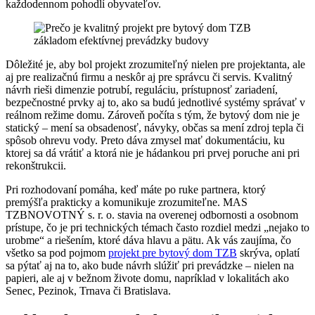
každodennom pohodlí obyvateľov.
Dôležité je, aby bol projekt zrozumiteľný nielen pre projektanta, ale
aj pre realizačnú firmu a neskôr aj pre správcu či servis. Kvalitný
návrh rieši dimenzie potrubí, reguláciu, prístupnosť zariadení,
bezpečnostné prvky aj to, ako sa budú jednotlivé systémy správať v
reálnom režime domu. Zároveň počíta s tým, že bytový dom nie je
statický – mení sa obsadenosť, návyky, občas sa mení zdroj tepla či
spôsob ohrevu vody. Preto dáva zmysel mať dokumentáciu, ku
ktorej sa dá vrátiť a ktorá nie je hádankou pri prvej poruche ani pri
rekonštrukcii.
Pri rozhodovaní pomáha, keď máte po ruke partnera, ktorý
premýšľa prakticky a komunikuje zrozumiteľne. MAS
TZBNOVOTNÝ s. r. o. stavia na overenej odbornosti a osobnom
prístupe, čo je pri technických témach často rozdiel medzi „nejako to
urobme“ a riešením, ktoré dáva hlavu a pätu. Ak vás zaujíma, čo
všetko sa pod pojmom
projekt pre bytový dom TZB
skrýva, oplatí
sa pýtať aj na to, ako bude návrh slúžiť pri prevádzke – nielen na
papieri, ale aj v bežnom živote domu, napríklad v lokalitách ako
Senec, Pezinok, Trnava či Bratislava.