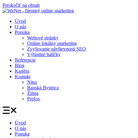
Preskočiť na obsah
Úvod
O nás
Ponuka
Webové stránky
Online lokálny marketing
Zvyšovanie návštevnosti SEO
Výhodné balíčky
Referencie
Blog
Kariéra
Kontakt
Nitra
Banská Bystrica
Žilina
Prešov
Úvod
O nás
Ponuka