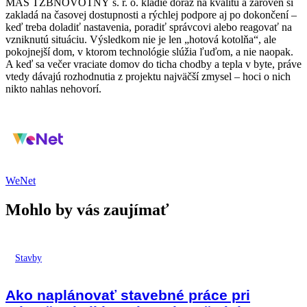
MAS TZBNOVOTNÝ s. r. o. kladie dôraz na kvalitu a zároveň si
zakladá na časovej dostupnosti a rýchlej podpore aj po dokončení –
keď treba doladiť nastavenia, poradiť správcovi alebo reagovať na
vzniknutú situáciu. Výsledkom nie je len „hotová kotolňa“, ale
pokojnejší dom, v ktorom technológie slúžia ľuďom, a nie naopak.
A keď sa večer vraciate domov do ticha chodby a tepla v byte, práve
vtedy dávajú rozhodnutia z projektu najväčší zmysel – hoci o nich
nikto nahlas nehovorí.
WeNet
Mohlo by vás zaujímať
Stavby
Ako naplánovať stavebné práce pri