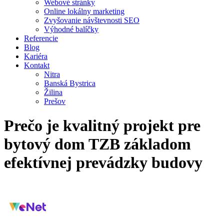
Webové stránky
Online lokálny marketing
Zvyšovanie návštevnosti SEO
Výhodné balíčky
Referencie
Blog
Kariéra
Kontakt
Nitra
Banská Bystrica
Žilina
Prešov
Prečo je kvalitný projekt pre
bytový dom TZB základom
efektívnej prevádzky budovy