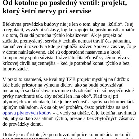
Od kotolne po posledný ventil: projekt,
ktorý šetrí nervy pri servise
Efektívna prevádzka budovy nie je len o tom, aby sa „kúrilo“. Je aj
o regulácii, vyvážení sústavy, logike zapojenia, prístupnosti armatúr
a o tom, či sa dá porucha rýchlo lokalizovať. Ak je projekt od
začiatku premyslený, servisný technik nemusí tráviť čas pátraním,
kadiaľ vedú rozvody a kde je najbližší uzáver. Správca zas vie, čo je
v dome nainštalované, aké sú odporúčané nastavenia a ktoré
komponenty spolu súvisia. Práve táto čitateľnosť systému býva v
krízovej chvíli najcennejšia – keď je potrebné konať rýchlo a bez
improvizácie.
V praxi to znamená, že kvalitný TZB projekt myslí aj na údržbu:
kde bude priestor na výmenu dielov, ako sa budú odovzdávať
merania, či sa dá sústava rozumne odvzdušniť a či sú bezpečnostné
prvky navrhnuté tak, aby neboli len „na oko“. Platí to aj pri
plynových zariadeniach, kde je bezpečnosť a správna dokumentácia
úplným základom. Ak sa objaví problém, často prichádza na rad
oprava plynových kotlov
– a vtedy sa ukáže, či je kotolňa navrhnutá
tak, aby sa dalo zasiahnuť rýchlo, presne a bez zbytočných zásahov
do prevádzky domu.
Dobré je mať istotu, že po odovzdaní práce komunikácia nekončí.