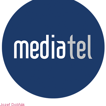
Jozef Doliňák