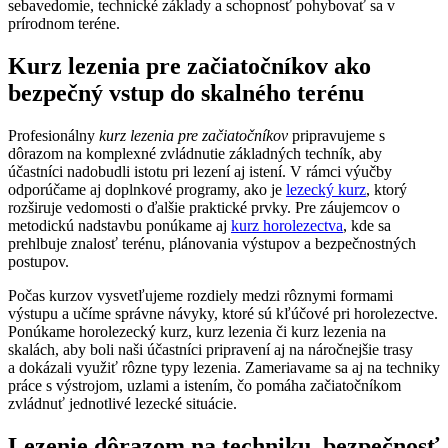
sebavedomie, technické základy a schopnosť pohybovať sa v
prírodnom teréne.
Kurz lezenia pre začiatočníkov ako
bezpečný vstup do skalného terénu
Profesionálny
kurz lezenia pre začiatočníkov
pripravujeme s
dôrazom na komplexné zvládnutie základných techník, aby
účastníci nadobudli istotu pri lezení aj istení. V rámci výučby
odporúčame aj doplnkové programy, ako je
lezecký kurz
, ktorý
rozširuje vedomosti o ďalšie praktické prvky. Pre záujemcov o
metodickú nadstavbu ponúkame aj
kurz horolezectva
, kde sa
prehlbuje znalosť terénu, plánovania výstupov a bezpečnostných
postupov.
Počas kurzov vysvetľujeme rozdiely medzi rôznymi formami
výstupu a učíme správne návyky, ktoré sú kľúčové pri horolezectve.
Ponúkame horolezecký kurz, kurz lezenia či kurz lezenia na
skalách, aby boli naši účastníci pripravení aj na náročnejšie trasy
a dokázali využiť rôzne typy lezenia. Zameriavame sa aj na techniky
práce s výstrojom, uzlami a istením, čo pomáha začiatočníkom
zvládnuť jednotlivé lezecké situácie.
Lezenie dôrazom na techniku, bezpečnosť