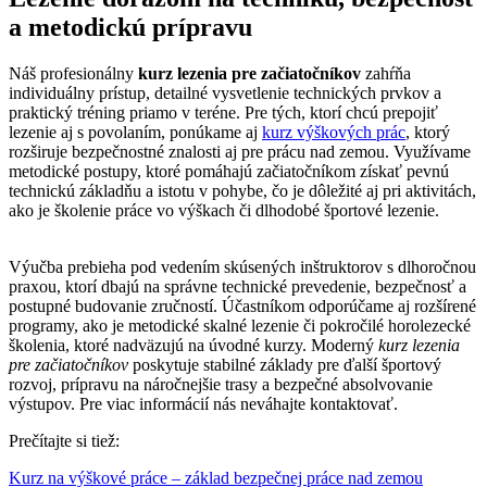
a metodickú prípravu
Náš profesionálny
kurz lezenia pre začiatočníkov
zahŕňa
individuálny prístup, detailné vysvetlenie technických prvkov a
praktický tréning priamo v teréne. Pre tých, ktorí chcú prepojiť
lezenie aj s povolaním, ponúkame aj
kurz výškových prác
, ktorý
rozširuje bezpečnostné znalosti aj pre prácu nad zemou. Využívame
metodické postupy, ktoré pomáhajú začiatočníkom získať pevnú
technickú základňu a istotu v pohybe, čo je dôležité aj pri aktivitách,
ako je školenie práce vo výškach či dlhodobé športové lezenie.
Výučba prebieha pod vedením skúsených inštruktorov s dlhoročnou
praxou, ktorí dbajú na správne technické prevedenie, bezpečnosť a
postupné budovanie zručností. Účastníkom odporúčame aj rozšírené
programy, ako je metodické skalné lezenie či pokročilé horolezecké
školenia, ktoré nadväzujú na úvodné kurzy. Moderný
kurz lezenia
pre začiatočníkov
poskytuje stabilné základy pre ďalší športový
rozvoj, prípravu na náročnejšie trasy a bezpečné absolvovanie
výstupov. Pre viac informácií nás neváhajte kontaktovať.
Prečítajte si tiež:
Kurz na výškové práce – základ bezpečnej práce nad zemou