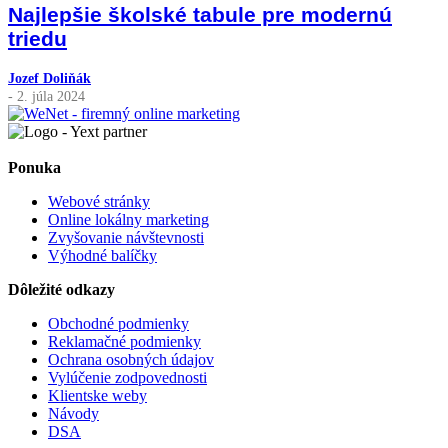
Najlepšie školské tabule pre modernú
triedu
Jozef Doliňák
- 2. júla 2024
Ponuka
Webové stránky
Online lokálny marketing
Zvyšovanie návštevnosti
Výhodné balíčky
Dôležité odkazy
Obchodné podmienky
Reklamačné podmienky
Ochrana osobných údajov
Vylúčenie zodpovednosti
Klientske weby
Návody
DSA