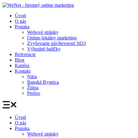
Preskočiť
na
Úvod
obsah
O nás
Ponuka
Webové stránky
Online lokálny marketing
Zvyšovanie návštevnosti SEO
Výhodné balíčky
Referencie
Blog
Kariéra
Kontakt
Nitra
Banská Bystrica
Žilina
Prešov
Úvod
O nás
Ponuka
Webové stránky