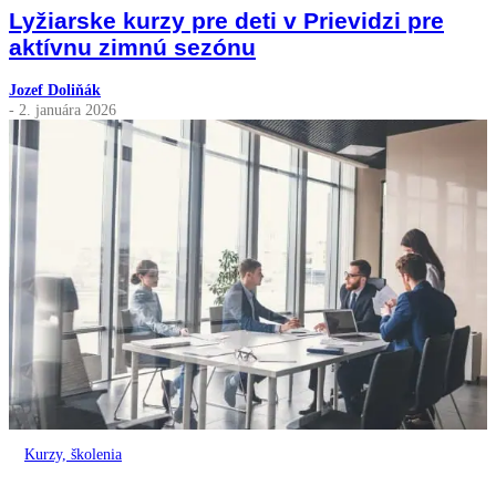
Lyžiarske kurzy pre deti v Prievidzi pre
aktívnu zimnú sezónu
Jozef Doliňák
- 2. januára 2026
Kurzy, školenia