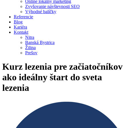
Online lokálny marketing
Zvyšovanie návštevnosti SEO
Výhodné balíčky
Referencie
Blog
Kariéra
Kontakt
Nitra
Banská Bystrica
Žilina
Prešov
Kurz lezenia pre začiatočníkov
ako ideálny štart do sveta
lezenia