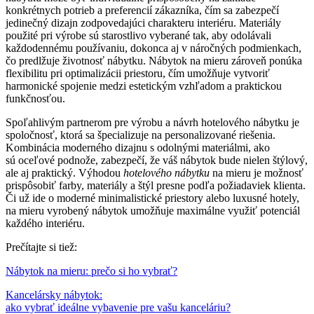
konkrétnych potrieb a preferencií zákazníka, čím sa zabezpečí
jedinečný dizajn zodpovedajúci charakteru interiéru. Materiály
použité pri výrobe sú starostlivo vyberané tak, aby odolávali
každodennému používaniu, dokonca aj v náročných podmienkach,
čo predlžuje životnosť nábytku. Nábytok na mieru zároveň ponúka
flexibilitu pri optimalizácii priestoru, čím umožňuje vytvoriť
harmonické spojenie medzi estetickým vzhľadom a praktickou
funkčnosťou.
Spoľahlivým partnerom pre výrobu a návrh hotelového nábytku je
spoločnosť, ktorá sa špecializuje na personalizované riešenia.
Kombinácia moderného dizajnu s odolnými materiálmi, ako
sú oceľové podnože, zabezpečí, že váš nábytok bude nielen štýlový,
ale aj praktický. Výhodou
hotelového nábytku
na mieru je možnosť
prispôsobiť farby, materiály a štýl presne podľa požiadaviek klienta.
Či už ide o moderné minimalistické priestory alebo luxusné hotely,
na mieru vyrobený nábytok umožňuje maximálne využiť potenciál
každého interiéru.
Prečítajte si tiež:
Nábytok na mieru: prečo si ho vybrať?
Kancelársky nábytok:
ako vybrať ideálne vybavenie pre vašu kanceláriu?