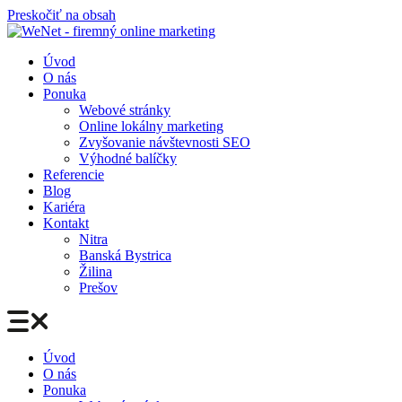
Preskočiť na obsah
Úvod
O nás
Ponuka
Webové stránky
Online lokálny marketing
Zvyšovanie návštevnosti SEO
Výhodné balíčky
Referencie
Blog
Kariéra
Kontakt
Nitra
Banská Bystrica
Žilina
Prešov
Úvod
O nás
Ponuka