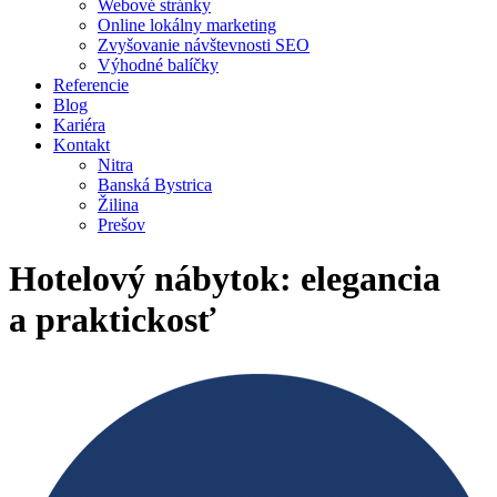
Webové stránky
Online lokálny marketing
Zvyšovanie návštevnosti SEO
Výhodné balíčky
Referencie
Blog
Kariéra
Kontakt
Nitra
Banská Bystrica
Žilina
Prešov
Hotelový nábytok: elegancia
a praktickosť