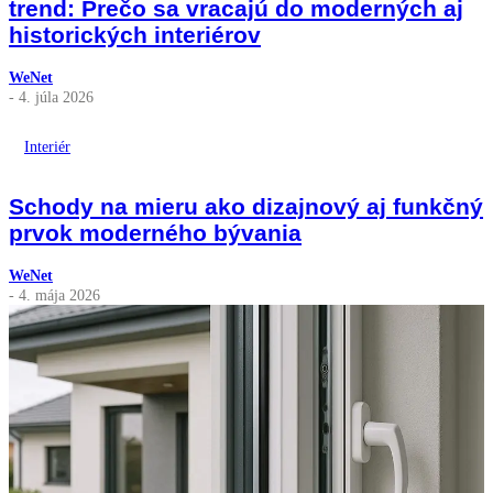
trend: Prečo sa vracajú do moderných aj
historických interiérov
WeNet
- 4. júla 2026
Interiér
Schody na mieru ako dizajnový aj funkčný
prvok moderného bývania
WeNet
- 4. mája 2026