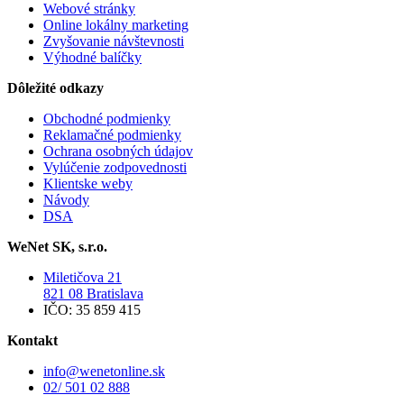
Webové stránky
Online lokálny marketing
Zvyšovanie návštevnosti
Výhodné balíčky
Dôležité odkazy
Obchodné podmienky
Reklamačné podmienky
Ochrana osobných údajov
Vylúčenie zodpovednosti
Klientske weby
Návody
DSA
WeNet SK, s.r.o.
Miletičova 21
821 08 Bratislava
IČO: 35 859 415
Kontakt
info@wenetonline.sk
02/ 501 02 888