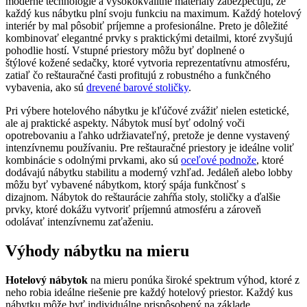
moderné technológie a vysokokvalitné materiály zabezpečujú, že
každý kus nábytku plní svoju funkciu na maximum. Každý hotelový
interiér by mal pôsobiť príjemne a profesionálne. Preto je dôležité
kombinovať elegantné prvky s praktickými detailmi, ktoré zvyšujú
pohodlie hostí. Vstupné priestory môžu byť doplnené o
štýlové kožené sedačky, ktoré vytvoria reprezentatívnu atmosféru,
zatiaľ čo reštauračné časti profitujú z robustného a funkčného
vybavenia, ako sú
drevené barové stoličky
.
Pri výbere hotelového nábytku je kľúčové zvážiť nielen estetické,
ale aj praktické aspekty. Nábytok musí byť odolný voči
opotrebovaniu a ľahko udržiavateľný, pretože je denne vystavený
intenzívnemu používaniu. Pre reštauračné priestory je ideálne voliť
kombinácie s odolnými prvkami, ako sú
oceľové
p
odnože
, ktoré
dodávajú nábytku stabilitu a moderný vzhľad. Jedáleň alebo lobby
môžu byť vybavené nábytkom, ktorý spája funkčnosť s
dizajnom. Nábytok do reštaurácie zahŕňa stoly, stoličky a ďalšie
prvky, ktoré dokážu vytvoriť príjemnú atmosféru a zároveň
odolávať intenzívnemu zaťaženiu.
Výhody nábytku na mieru
Hotelový nábytok
na mieru ponúka široké spektrum výhod, ktoré z
neho robia ideálne riešenie pre každý hotelový priestor. Každý kus
nábytku môže byť individuálne prispôsobený na základe