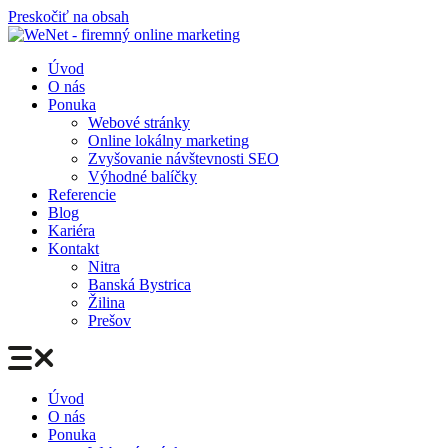
Preskočiť na obsah
Úvod
O nás
Ponuka
Webové stránky
Online lokálny marketing
Zvyšovanie návštevnosti SEO
Výhodné balíčky
Referencie
Blog
Kariéra
Kontakt
Nitra
Banská Bystrica
Žilina
Prešov
Úvod
O nás
Ponuka