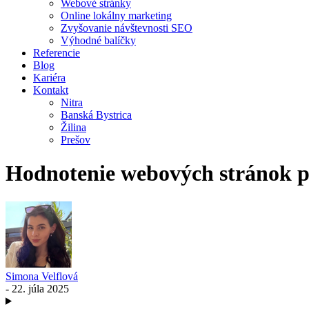
Webové stránky
Online lokálny marketing
Zvyšovanie návštevnosti SEO
Výhodné balíčky
Referencie
Blog
Kariéra
Kontakt
Nitra
Banská Bystrica
Žilina
Prešov
Hodnotenie webových stránok pr
Simona Velflová
- 22. júla 2025