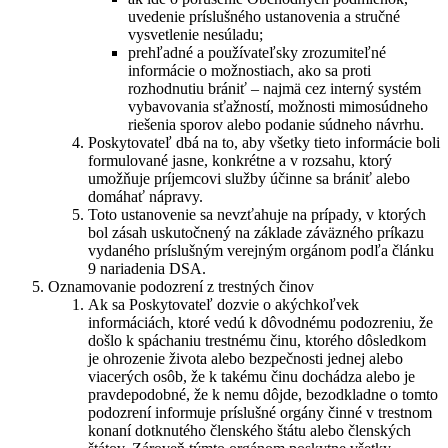
uvedenie príslušného ustanovenia a stručné
vysvetlenie nesúladu;
prehľadné a používateľsky zrozumiteľné
informácie o možnostiach, ako sa proti
rozhodnutiu brániť – najmä cez interný systém
vybavovania sťažností, možnosti mimosúdneho
riešenia sporov alebo podanie súdneho návrhu.
Poskytovateľ dbá na to, aby všetky tieto informácie boli
formulované jasne, konkrétne a v rozsahu, ktorý
umožňuje príjemcovi služby účinne sa brániť alebo
domáhať nápravy.
Toto ustanovenie sa nevzťahuje na prípady, v ktorých
bol zásah uskutočnený na základe záväzného príkazu
vydaného príslušným verejným orgánom podľa článku
9 nariadenia DSA.
Oznamovanie podozrení z trestných činov
Ak sa Poskytovateľ dozvie o akýchkoľvek
informáciách, ktoré vedú k dôvodnému podozreniu, že
došlo k spáchaniu trestnému činu, ktorého dôsledkom
je ohrozenie života alebo bezpečnosti jednej alebo
viacerých osôb, že k takému činu dochádza alebo je
pravdepodobné, že k nemu dôjde, bezodkladne o tomto
podozrení informuje príslušné orgány činné v trestnom
konaní dotknutého členského štátu alebo členských