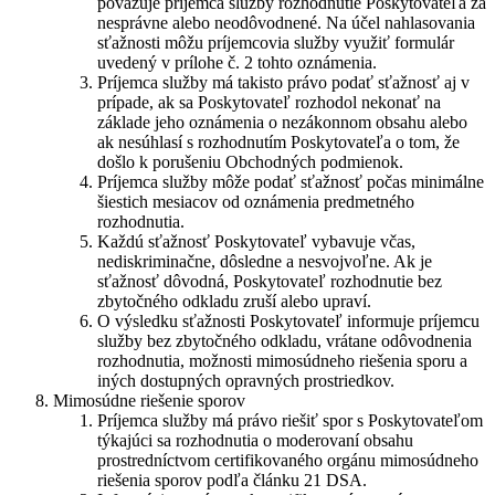
považuje príjemca služby rozhodnutie Poskytovateľa za
nesprávne alebo neodôvodnené. Na účel nahlasovania
sťažnosti môžu príjemcovia služby využiť formulár
uvedený v prílohe č. 2 tohto oznámenia.
Príjemca služby má takisto právo podať sťažnosť aj v
prípade, ak sa Poskytovateľ rozhodol nekonať na
základe jeho oznámenia o nezákonnom obsahu alebo
ak nesúhlasí s rozhodnutím Poskytovateľa o tom, že
došlo k porušeniu Obchodných podmienok.
Príjemca služby môže podať sťažnosť počas minimálne
šiestich mesiacov od oznámenia predmetného
rozhodnutia.
Každú sťažnosť Poskytovateľ vybavuje včas,
nediskriminačne, dôsledne a nesvojvoľne. Ak je
sťažnosť dôvodná, Poskytovateľ rozhodnutie bez
zbytočného odkladu zruší alebo upraví.
O výsledku sťažnosti Poskytovateľ informuje príjemcu
služby bez zbytočného odkladu, vrátane odôvodnenia
rozhodnutia, možnosti mimosúdneho riešenia sporu a
iných dostupných opravných prostriedkov.
Mimosúdne riešenie sporov
Príjemca služby má právo riešiť spor s Poskytovateľom
týkajúci sa rozhodnutia o moderovaní obsahu
prostredníctvom certifikovaného orgánu mimosúdneho
riešenia sporov podľa článku 21 DSA.