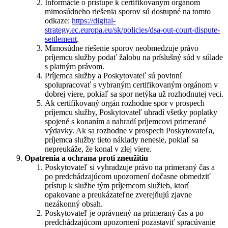
Informácie o prístupe k certifikovaným orgánom
mimosúdneho riešenia sporov sú dostupné na tomto
odkaze:
https://digital-
strategy.ec.europa.eu/sk/policies/dsa-out-court-dispute-
settlement
.
Mimosúdne riešenie sporov neobmedzuje právo
príjemcu služby podať žalobu na príslušný súd v súlade
s platným právom.
Príjemca služby a Poskytovateľ sú povinní
spolupracovať s vybraným certifikovaným orgánom v
dobrej viere, pokiaľ sa spor netýka už rozhodnutej veci.
Ak certifikovaný orgán rozhodne spor v prospech
príjemcu služby, Poskytovateľ uhradí všetky poplatky
spojené s konaním a nahradí príjemcovi primerané
výdavky. Ak sa rozhodne v prospech Poskytovateľa,
príjemca služby tieto náklady nenesie, pokiaľ sa
nepreukáže, že konal v zlej viere.
Opatrenia a ochrana proti zneužitiu
Poskytovateľ si vyhradzuje právo na primeraný čas a
po predchádzajúcom upozornení dočasne obmedziť
prístup k službe tým príjemcom služieb, ktorí
opakovane a preukázateľne zverejňujú zjavne
nezákonný obsah.
Poskytovateľ je oprávnený na primeraný čas a po
predchádzajúcom upozornení pozastaviť spracúvanie