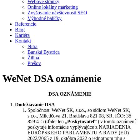
Webové stránky
Online lokálny marketing
Zvyšovanie návštevnosti SEO
Výhodné balíčky
Referencie
Blog
Kariéra
Kontakt
Nitra
Banská Bystrica
Žilina
Prešov
WeNet DSA oznámenie
DSA OZNÁMENIE
Dodržiavanie DSA
Spoločnosť WeNet SK, s.r.o., so sídlom WeNet SK,
s.r.o., Miletičova 21, Bratislava 821 08, SR, IČO: 35
859 415 (ďalej len „
Poskytovateľ
“) v tomto oznámení
poskytuje informácie vyplývajúce z NARIADENIA
EURÓPSKEHO PARLAMENTU A RADY (EÚ)
2022/2065 z 19. októbra 2022 o jednotnom trhu s