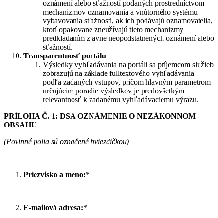
oznámení alebo sťažností podaných prostredníctvom
mechanizmov oznamovania a vnútorného systému
vybavovania sťažností, ak ich podávajú oznamovatelia,
ktorí opakovane zneužívajú tieto mechanizmy
predkladaním zjavne neopodstatnených oznámení alebo
sťažností.
Transparentnosť portálu
Výsledky vyhľadávania na portáli sa príjemcom služieb
zobrazujú na základe fulltextového vyhľadávania
podľa zadaných vstupov, pričom hlavným parametrom
určujúcim poradie výsledkov je predovšetkým
relevantnosť k zadanému vyhľadávaciemu výrazu.
PRÍLOHA Č. 1: DSA OZNÁMENIE O NEZÁKONNOM
OBSAHU
(Povinné polia sú označené hviezdičkou)
Priezvisko a meno:
*
E-mailová adresa:
*