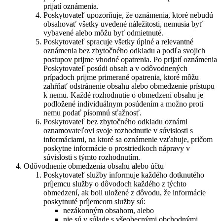
prijatí oznámenia.
Poskytovateľ upozorňuje, že oznámenia, ktoré nebudú
obsahovať všetky uvedené náležitosti, nemusia byť
vybavené alebo môžu byť odmietnuté.
Poskytovateľ spracuje všetky úplné a relevantné
oznámenia bez zbytočného odkladu a podľa svojich
postupov prijme vhodné opatrenia. Po prijatí oznámenia
Poskytovateľ posúdi obsah a v odôvodnených
prípadoch prijme primerané opatrenia, ktoré môžu
zahŕňať odstránenie obsahu alebo obmedzenie prístupu
k nemu. Každé rozhodnutie o obmedzení obsahu je
podložené individuálnym posúdením a možno proti
nemu podať písomnú sťažnosť.
Poskytovateľ bez zbytočného odkladu oznámi
oznamovateľovi svoje rozhodnutie v súvislosti s
informáciami, na ktoré sa oznámenie vzťahuje, pričom
poskytne informácie o prostriedkoch nápravy v
súvislosti s týmto rozhodnutím.
Odôvodnenie obmedzenia obsahu alebo účtu
Poskytovateľ služby informuje každého dotknutého
príjemcu služby o dôvodoch každého z týchto
obmedzení, ak boli uložené z dôvodu, že informácie
poskytnuté príjemcom služby sú:
nezákonným obsahom, alebo
nie sú v súlade s všeobecnými obchodnými