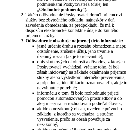
podmienkami Poskytovateľa (ďalej len
„
Obchodné podmienky
“).
Takéto odôvodnenie Poskytovateľ doručí príjemcovi
služby bez zbytočného odkladu, najneskôr v deň
zavedenia obmedzenia, za predpokladu, že má k
dispozícii elektronické kontaktné údaje dotknutého
príjemcu služby.
Odôvodnenie obsahuje najmenej tieto informácie:
jasné určenie druhu a rozsahu obmedzenia (napr.
odstránenie, zrušenie účtu), jeho trvanie a
územný rozsah (ak je to relevantné);
opis skutkových okolností a dôvodov, z ktorých
Poskytovateľ vychádzal, vrátane toho, či bol
zásah iniciovaný na základe oznámenia príjemcu
služby alebo výsledkom interného preverovania,
a prípadne aj identifikáciu oznamovateľa, ak je to
nevyhnutne potrebné;
informáciu o tom, či bolo rozhodnutie prijaté
pomocou automatizovaných prostriedkov a do
akej miery sa na rozhodovaní podieľal človek;
ak ide o nezákonný obsah, uvedenie právneho
základu, z ktorého sa vychádza, a stručné
vysvetlenie, prečo sa obsah považuje za
nezákonný;
ak ide o porušenie Obchodných podmienok,