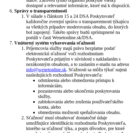
štátov. Zároveň týmto orgánom poskytne všetky
dostupné a relevantné informácie, ktoré má k dispozícii.
Správy o transparentnosti
V súlade s článkom 15 a 24 DSA Poskytovateľ
každoročne zverejní správu o transparentnosti týkajúcu
sa všetkých prípadov moderovania obsahu, do ktorých
bol zapojený. Takéto správy budú sprístupnené na
portáli v časti Wenetonline.sk/DSA.
Vnútorný systém vybavovania sťažností
Príjemcovia služby majú právo bezplatne podať
elektronickú sťažnosť voči rozhodnutiam
Poskytovateľa prijatým v súvislosti s nakladaním s
nezákonným obsahom, a to zaslaním e-mailu na adresu
info@wenetonline.sk
. Sťažnosti sa môžu týkať najmä
nasledujúcich rozhodnutí Poskytovateľa:
odstránenia alebo obmedzenia prístupu k
informáciám,
pozastavenia alebo ukončenia poskytovania
služby,
zablokovania alebo zrušenia používateľského
konta, alebo
obmedzenia možnosti speňažovania obsahu.
Sťažnosť musí obsahovať dostatočné údaje
umožňujúce identifikáciu rozhodnutia Poskytovateľa,
ktorého sa sťažnosť týka, a popis dôvodov, pre ktoré