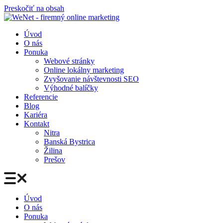
Preskočiť na obsah
Úvod
O nás
Ponuka
Webové stránky
Online lokálny marketing
Zvyšovanie návštevnosti SEO
Výhodné balíčky
Referencie
Blog
Kariéra
Kontakt
Nitra
Banská Bystrica
Žilina
Prešov
Úvod
O nás
Ponuka