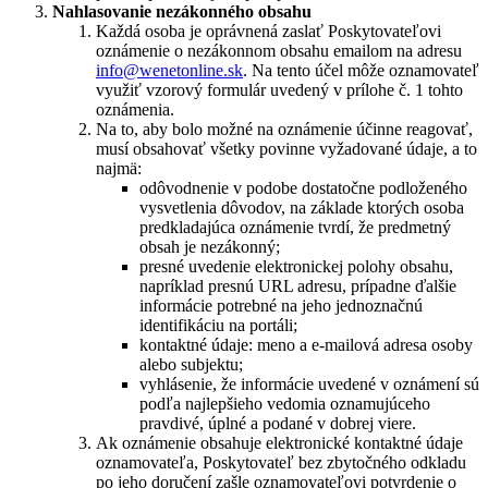
Nahlasovanie nezákonného obsahu
Každá osoba je oprávnená zaslať Poskytovateľovi
oznámenie o nezákonnom obsahu emailom na adresu
info@wenetonline.sk
. Na tento účel môže oznamovateľ
využiť vzorový formulár uvedený v prílohe č. 1 tohto
oznámenia.
Na to, aby bolo možné na oznámenie účinne reagovať,
musí obsahovať všetky povinne vyžadované údaje, a to
najmä:
odôvodnenie v podobe dostatočne podloženého
vysvetlenia dôvodov, na základe ktorých osoba
predkladajúca oznámenie tvrdí, že predmetný
obsah je nezákonný;
presné uvedenie elektronickej polohy obsahu,
napríklad presnú URL adresu, prípadne ďalšie
informácie potrebné na jeho jednoznačnú
identifikáciu na portáli;
kontaktné údaje: meno a e-mailová adresa osoby
alebo subjektu;
vyhlásenie, že informácie uvedené v oznámení sú
podľa najlepšieho vedomia oznamujúceho
pravdivé, úplné a podané v dobrej viere.
Ak oznámenie obsahuje elektronické kontaktné údaje
oznamovateľa, Poskytovateľ bez zbytočného odkladu
po jeho doručení zašle oznamovateľovi potvrdenie o