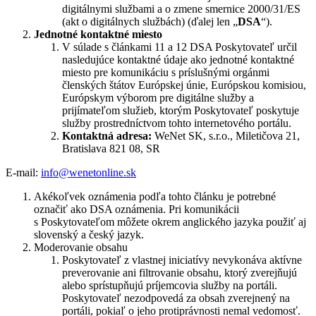
digitálnymi službami a o zmene smernice 2000/31/ES
(akt o digitálnych službách) (ďalej len „
DSA
“).
Jednotné kontaktné miesto
V súlade s článkami 11 a 12 DSA Poskytovateľ určil
nasledujúce kontaktné údaje ako jednotné kontaktné
miesto pre komunikáciu s príslušnými orgánmi
členských štátov Európskej únie, Európskou komisiou,
Európskym výborom pre digitálne služby a
prijímateľom služieb, ktorým Poskytovateľ poskytuje
služby prostredníctvom tohto internetového portálu.
Kontaktná adresa:
WeNet SK, s.r.o., Miletičova 21,
Bratislava 821 08, SR
E-mail:
info@wenetonline.sk
Akékoľvek oznámenia podľa tohto článku je potrebné
označiť ako DSA oznámenia. Pri komunikácii
s Poskytovateľom môžete okrem anglického jazyka použiť aj
slovenský a český jazyk.
Moderovanie obsahu
Poskytovateľ z vlastnej iniciatívy nevykonáva aktívne
preverovanie ani filtrovanie obsahu, ktorý zverejňujú
alebo sprístupňujú príjemcovia služby na portáli.
Poskytovateľ nezodpovedá za obsah zverejnený na
portáli, pokiaľ o jeho protiprávnosti nemal vedomosť.