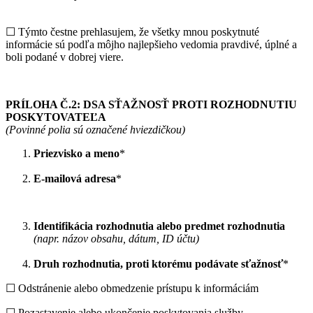
☐ Týmto čestne prehlasujem, že všetky mnou poskytnuté
informácie sú podľa môjho najlepšieho vedomia pravdivé, úplné a
boli podané v dobrej viere.
PRÍLOHA Č.2: DSA SŤAŽNOSŤ PROTI ROZHODNUTIU
POSKYTOVATEĽA
(Povinné polia sú označené hviezdičkou)
Priezvisko a meno
*
E-mailová adresa
*
Identifikácia rozhodnutia alebo predmet rozhodnutia
(napr. názov obsahu, dátum, ID účtu)
Druh rozhodnutia, proti ktorému podávate sťažnosť
*
☐ Odstránenie alebo obmedzenie prístupu k informáciám
☐ Pozastavenie alebo ukončenie poskytovania služby