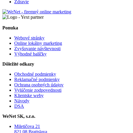
Zdravie
Ponuka
Webové stránky
Online lokálny marketing
Zvyšovanie návštevnosti
Výhodné balíčky
Dôležité odkazy
Obchodné podmienky
Reklamačné podmienky
Ochrana osobných údajov
Vylúčenie zodpovednosti
Klientske weby
Návody
DSA
WeNet SK, s.r.o.
Miletičova 21
821 08 Bratislava