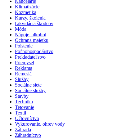
Kancelárie
Klimatizácie
Kozmetika
Kurzy, školenia
Likvidácia škodcov
Móda
Nápoje, alkohol
Ochrana majetku
Poistenie
Poľnohospodárstvo
Prekladateľstvo
Priemysel
Reklama
Remeslá
Služby
Sociálne siete
Sociálne služby
Stavby
Technika
Tetovanie
Textil
Účtovníctvo
Vykurovanie, ohrev vody
Záhrada
Záhradníctvo