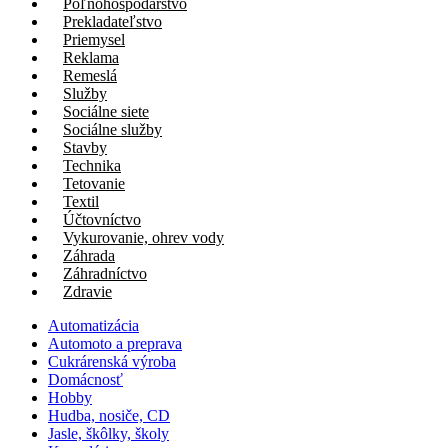
Poľnohospodárstvo
Prekladateľstvo
Priemysel
Reklama
Remeslá
Služby
Sociálne siete
Sociálne služby
Stavby
Technika
Tetovanie
Textil
Účtovníctvo
Vykurovanie, ohrev vody
Záhrada
Záhradníctvo
Zdravie
Automatizácia
Automoto a preprava
Cukrárenská výroba
Domácnosť
Hobby
Hudba, nosiče, CD
Jasle, škôlky, školy