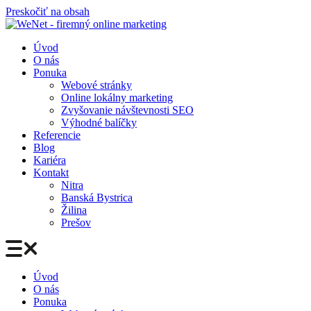
Preskočiť na obsah
Úvod
O nás
Ponuka
Webové stránky
Online lokálny marketing
Zvyšovanie návštevnosti SEO
Výhodné balíčky
Referencie
Blog
Kariéra
Kontakt
Nitra
Banská Bystrica
Žilina
Prešov
Úvod
O nás
Ponuka