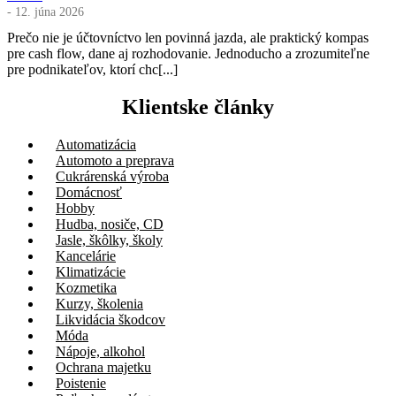
- 12. júna 2026
Prečo nie je účtovníctvo len povinná jazda, ale praktický kompas
pre cash flow, dane aj rozhodovanie. Jednoducho a zrozumiteľne
pre podnikateľov, ktorí chc[...]
Klientske články
Automatizácia
Automoto a preprava
Cukrárenská výroba
Domácnosť
Hobby
Hudba, nosiče, CD
Jasle, škôlky, školy
Kancelárie
Klimatizácie
Kozmetika
Kurzy, školenia
Likvidácia škodcov
Móda
Nápoje, alkohol
Ochrana majetku
Poistenie