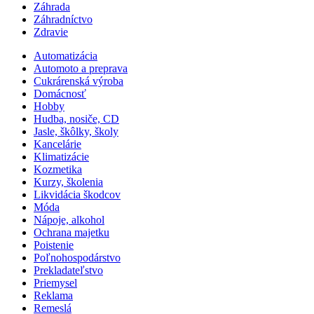
Záhrada
Záhradníctvo
Zdravie
Automatizácia
Automoto a preprava
Cukrárenská výroba
Domácnosť
Hobby
Hudba, nosiče, CD
Jasle, škôlky, školy
Kancelárie
Klimatizácie
Kozmetika
Kurzy, školenia
Likvidácia škodcov
Móda
Nápoje, alkohol
Ochrana majetku
Poistenie
Poľnohospodárstvo
Prekladateľstvo
Priemysel
Reklama
Remeslá