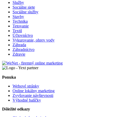
Služby
Sociálne siete
Sociálne služby
Stavby
Technika
Tetovanie
Textil
Účtovníctvo
Vykurovanie, ohrev vody
Záhrada
Záhradníctvo
Zdravie
Ponuka
Webové stránky
Online lokálny marketing
Zvyšovanie návštevnosti
Výhodné balíčky
Dôležité odkazy