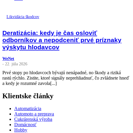
Likvidácia škodcov
Deratizácia: kedy je čas osloviť
odborníkov a nepodceniť prvé príznaky
výskytu hlodavcov
WeNet
- 22. júla 2026
Prvé stopy po hlodavcoch bývajú nenápadné, no škody a riziká
rastú rýchlo. Zistite, ktoré signály neprehliadnuť, čo zvládnete hneď
a kedy je rozumné zavola[...]
Klientske články
Automatizácia
Automoto a preprava
Cukrárenská výroba
Domácnosť
Hobby