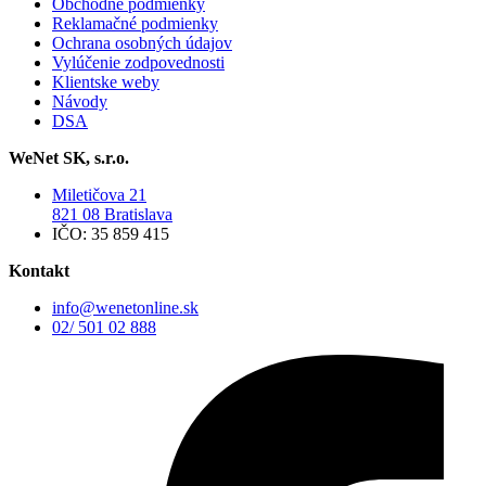
Obchodné podmienky
Reklamačné podmienky
Ochrana osobných údajov
Vylúčenie zodpovednosti
Klientske weby
Návody
DSA
WeNet SK, s.r.o.
Miletičova 21
821 08 Bratislava
IČO: 35 859 415
Kontakt
info@wenetonline.sk
02/ 501 02 888