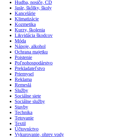
Hudba, nosiče, CD
Jasle, škôlky, školy
Kancelárie
Klimatizácie
Kozmetika
Kurzy, školenia
Likvidácia škodcov
Móda
Nápoje, alkohol
Ochrana majetku
Poistenie
Poľnohospodárstvo
Prekladateľstvo
Priemysel
Reklama
Remeslá
Služby
Sociálne siete
Sociálne služby
Stavby
Technika
Tetovanie
Textil
Účtovníctvo
Vykurovanie, ohrev vody