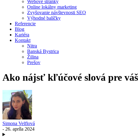
Webové stránky
Online lokálny marketing
Zvyšovanie návštevnosti SEO
Výhodné balíčky
Referencie
Blog
Kariéra
Kontakt
Nitra
Banská Bystrica
Žilina
Prešov
Ako nájsť kľúčové slová pre vá
Simona Velflová
- 26. apríla 2024