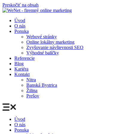
Preskočiť na obsah
Úvod
O nás
Ponuka
Webové stránky
Online lokálny marketing
Zvyšovanie návštevnosti SEO
Výhodné balíčky
Referencie
Blog
Kariéra
Kontakt
Nitra
Banská Bystrica
Žilina
Prešov
Úvod
O nás
Ponuka